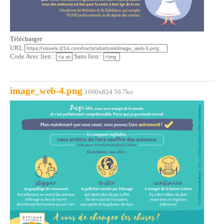
Télécharger
URL
Code Avec lien :
Sans lien :
image_web-4.png
1000x824 56.7ko