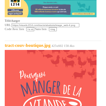
Télécharger
URL
Code Avec lien :
Sans lien :
tract-couv-boutique.jpg
425x602 158.4ko