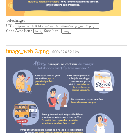
Télécharger
URL
Code Avec lien :
Sans lien :
image_web-3.png
1000x824 62.1ko