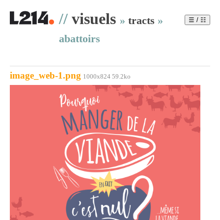
//
visuels
»
tracts
»
☰ / ☷
abattoirs
image_web-1.png
1000x824 59.2ko