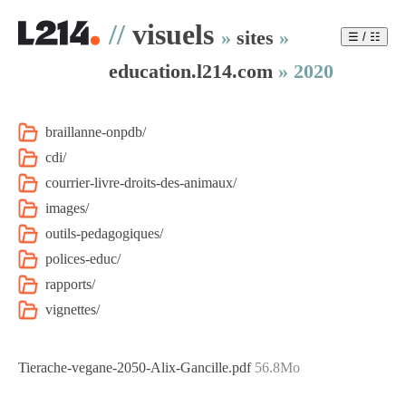
//
visuels
»
sites
»
☰ / ☷
education.l214.com
»
2020
braillanne-onpdb/
cdi/
courrier-livre-droits-des-animaux/
images/
outils-pedagogiques/
polices-educ/
rapports/
vignettes/
Tierache-vegane-2050-Alix-Gancille.pdf
56.8Mo