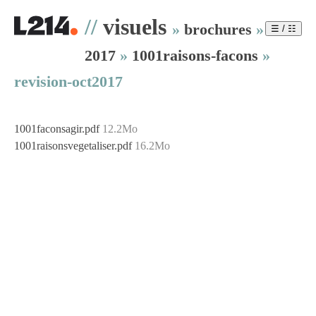
//
visuels
»
brochures
»
☰ / ☷
2017
»
1001raisons-facons
»
revision-oct2017
1001faconsagir.pdf
12.2Mo
1001raisonsvegetaliser.pdf
16.2Mo