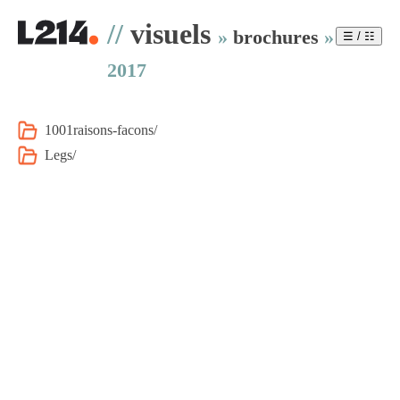
//
visuels
»
brochures
»
☰ / ☷
2017
1001raisons-facons/
Legs/