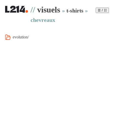
//
visuels
»
t-shirts
»
☰ / ☷
chevreaux
evolution/