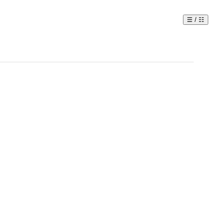
☰ / ☷