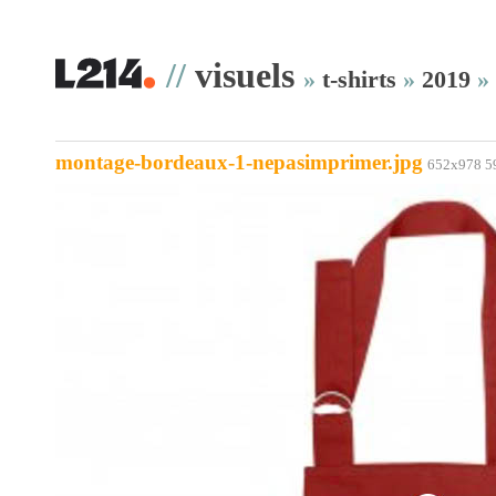
//
visuels
»
t-shirts
»
2019
»
montage-bordeaux-1-nepasimprimer.jpg
652x978 5