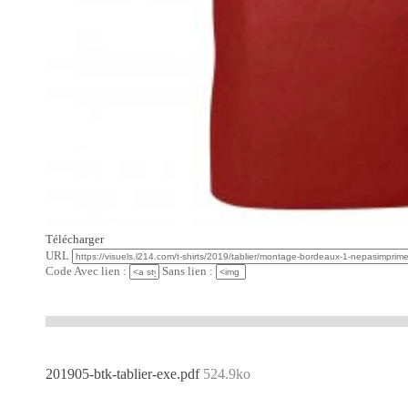
Télécharger
URL
Code Avec lien :
Sans lien :
201905-btk-tablier-exe.pdf
524.9ko