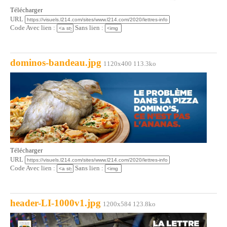
Télécharger
URL
Code Avec lien :
Sans lien :
dominos-bandeau.jpg
1120x400 113.3ko
Télécharger
URL
Code Avec lien :
Sans lien :
header-LI-1000v1.jpg
1200x584 123.8ko