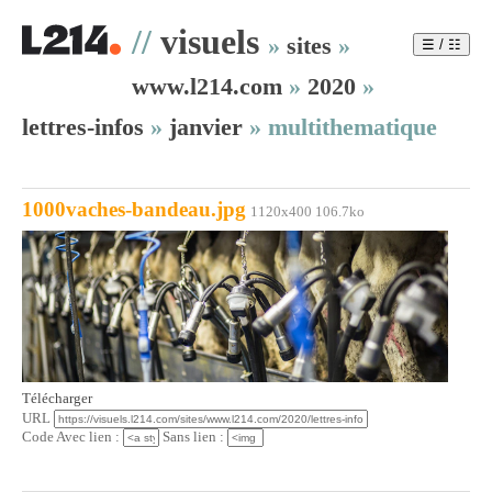
//
visuels
»
sites
»
☰ / ☷
www.l214.com
»
2020
»
lettres-infos
»
janvier
»
multithematique
1000vaches-bandeau.jpg
1120x400 106.7ko
Télécharger
URL
Code Avec lien :
Sans lien :