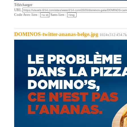
Télécharger
URL
Code Avec lien :
Sans lien :
DOMINOS-twitter-ananas-belge.jpg
1024x512 454.7