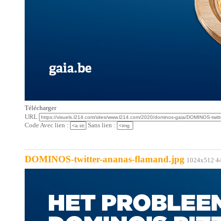
Télécharger
URL
Code Avec lien :
Sans lien :
DOMINOS-twitter-ananas-flamand.jpg
1024x512 4