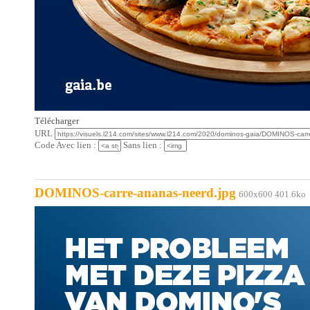
Télécharger
URL
Code Avec lien :
Sans lien :
DOMINOS-carre-ananas-neerd.jpg
600x600 401.6ko