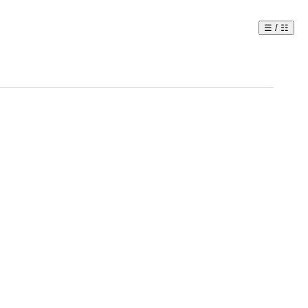
☰ / ☷