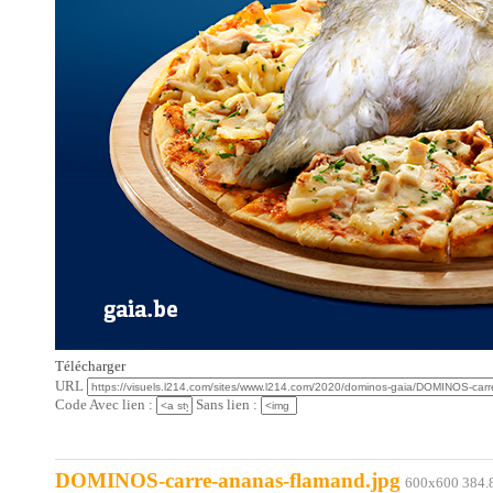
Télécharger
URL
Code Avec lien :
Sans lien :
DOMINOS-carre-ananas-flamand.jpg
600x600 384.