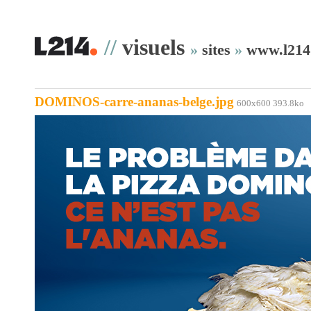
//
visuels
»
sites
»
www.l214
DOMINOS-carre-ananas-belge.jpg
600x600 393.8ko