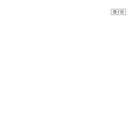
☰ / ☷