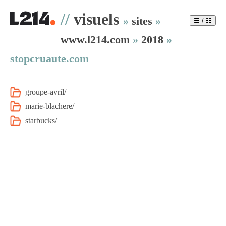
//
visuels
»
sites
»
☰ / ☷
www.l214.com
»
2018
»
stopcruaute.com
groupe-avril/
marie-blachere/
starbucks/