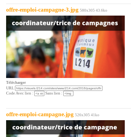
offre-emploi-campagne-3.jpg
580x305 43.6ko
Télécharger
URL
Code Avec lien :
Sans lien :
offre-emploi-campagne.jpg
526x305 41ko