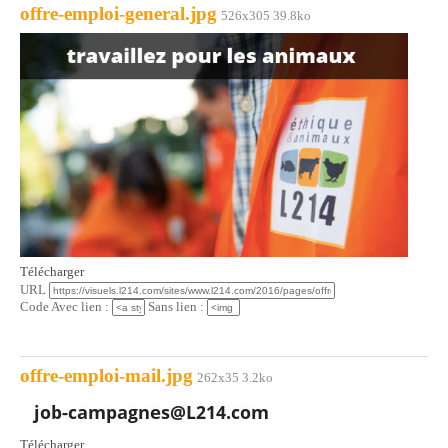
offre-emploi-general.jpg
526x305 39.8ko
Télécharger
URL
Code Avec lien :
Sans lien :
offre-emploi-mail.jpg
262x35 3.2ko
Télécharger