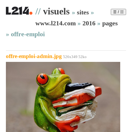
//
visuels
»
sites
»
☰ / ☷
www.l214.com
»
2016
»
pages
»
offre-emploi
offre-emploi-admin.jpg
526x349 52ko