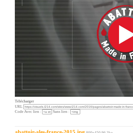
Télécharger
URL
Code Avec lien :
Sans lien :
abattoir-ales-france-2015.jpg
800x450 96.3ko