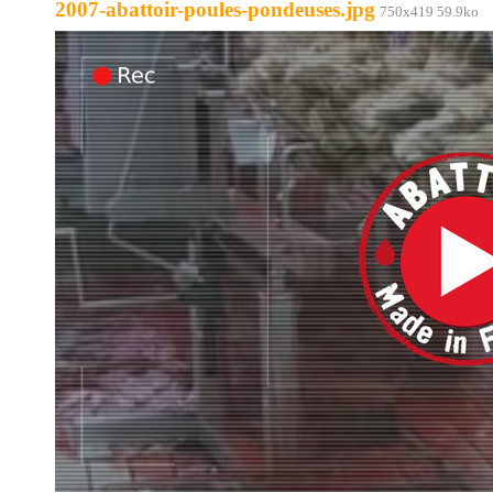
2007-abattoir-poules-pondeuses.jpg
750x419 59.9ko