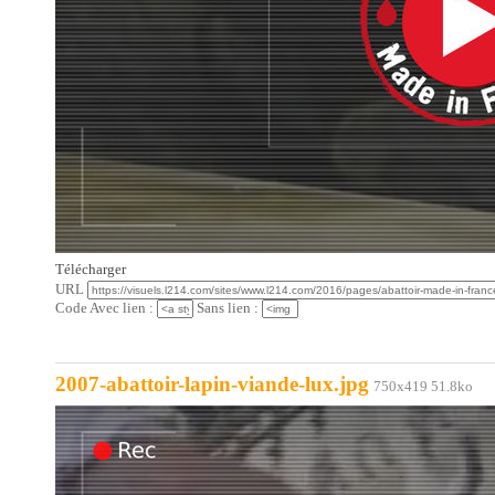
Télécharger
URL
Code Avec lien :
Sans lien :
2007-abattoir-lapin-viande-lux.jpg
750x419 51.8ko