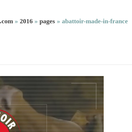
.com
»
2016
»
pages
»
abattoir-made-in-france