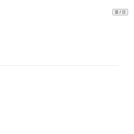
☰ / ☷