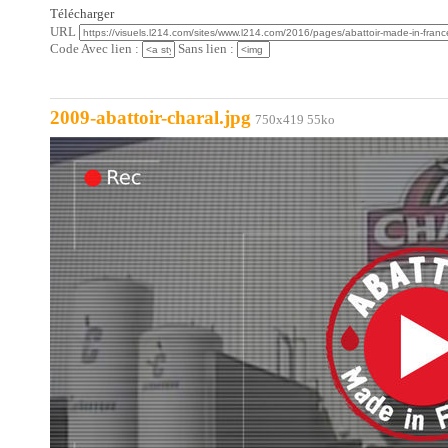
Télécharger
URL
Code Avec lien :
Sans lien :
2009-abattoir-charal.jpg
750x419 55ko