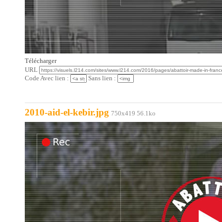
Télécharger
URL
Code Avec lien :
Sans lien :
2010-aid-el-kebir.jpg
750x419 56.1ko