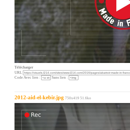
Télécharger
URL
Code Avec lien :
Sans lien :
2012-aid-el-kebir.jpg
750x419 51.6ko