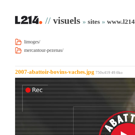
//
visuels
»
sites
»
www.l214
limoges/
mercantour-pezenas/
2007-abattoir-bovins-vaches.jpg
750x419 49.6ko