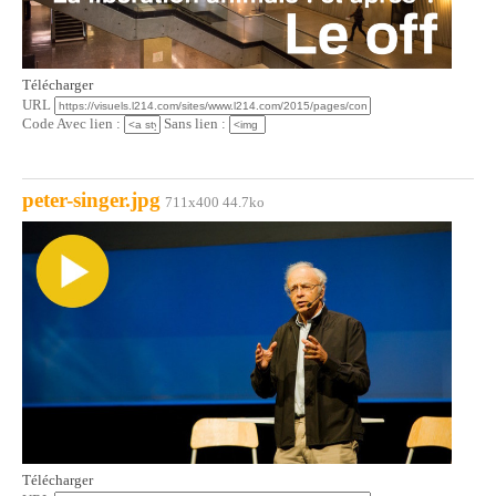
Télécharger
URL
Code Avec lien :
Sans lien :
peter-singer.jpg
711x400 44.7ko
Télécharger