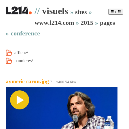
//
visuels
»
sites
»
☰ / ☷
www.l214.com
»
2015
»
pages
»
conference
affiche/
bannieres/
aymeric-caron.jpg
711x400 54.6ko