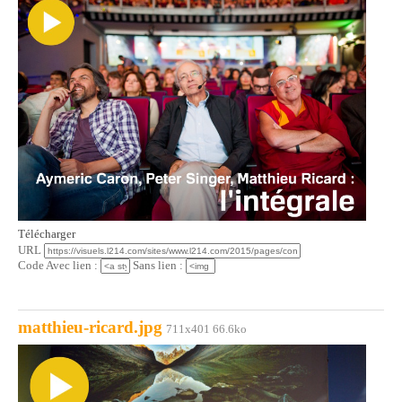
Télécharger
URL
Code Avec lien :
Sans lien :
matthieu-ricard.jpg
711x401 66.6ko