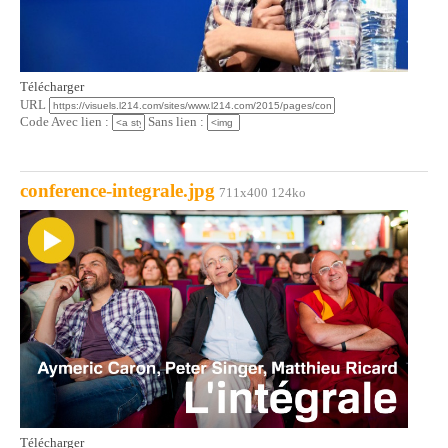
Télécharger
URL
Code Avec lien :
Sans lien :
conference-integrale.jpg
711x400 124ko
Télécharger