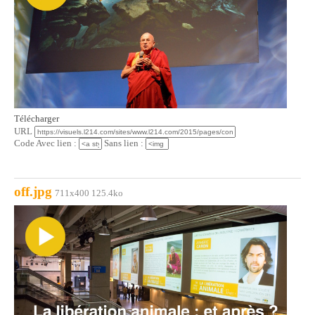
Télécharger
URL
Code Avec lien :
Sans lien :
off.jpg
711x400 125.4ko