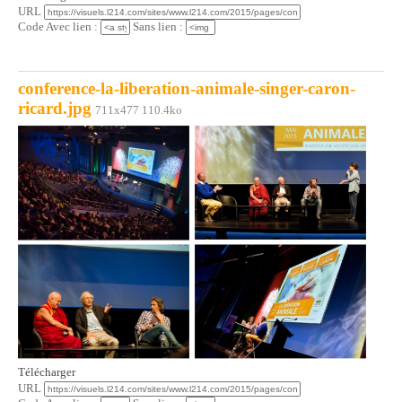
URL
Code Avec lien :
Sans lien :
conference-la-liberation-animale-singer-caron-
ricard.jpg
711x477 110.4ko
Télécharger
URL