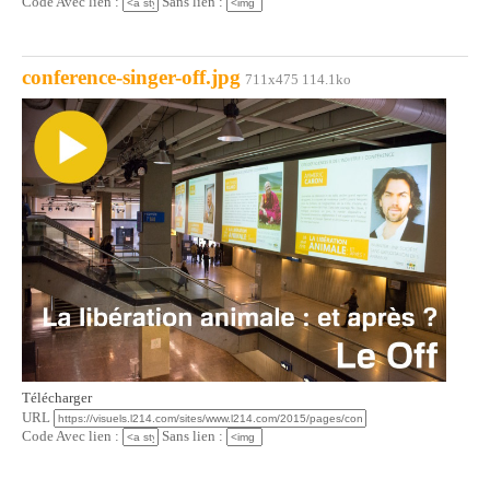
Code Avec lien :
Sans lien :
conference-singer-off.jpg
711x475 114.1ko
Télécharger
URL
Code Avec lien :
Sans lien :