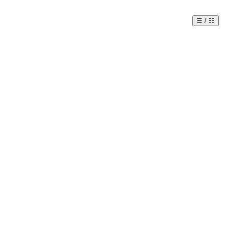
☰ / ☷