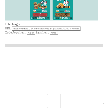
Télécharger
URL
Code Avec lien :
Sans lien :
•