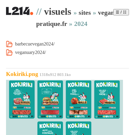
//
visuels
»
sites
»
vegan-
☰ / ☷
pratique.fr
»
2024
barbecuevegan2024/
veganuary2024/
Kokiriki.png
1318x912 803.1ko