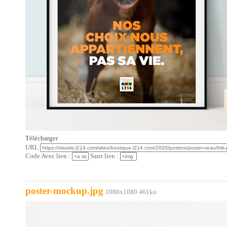
Télécharger
URL
Code Avec lien :
Sans lien :
poster-mockup.jpg
1080x1080 461ko