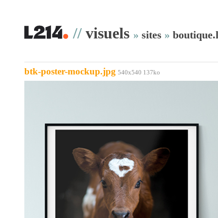
//
visuels
»
sites
»
boutique.
btk-poster-mockup.jpg
540x540 137ko