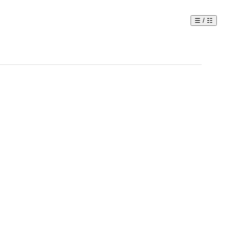
☰ / ☷