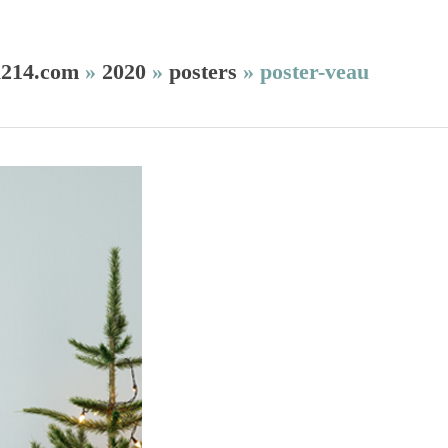
l214.com
»
2020
»
posters
»
poster-veau