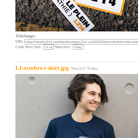
Télécharger
URL
Code Avec lien :
Sans lien :
LI-octobre-t-shirt.jpg
784x315 79.8ko