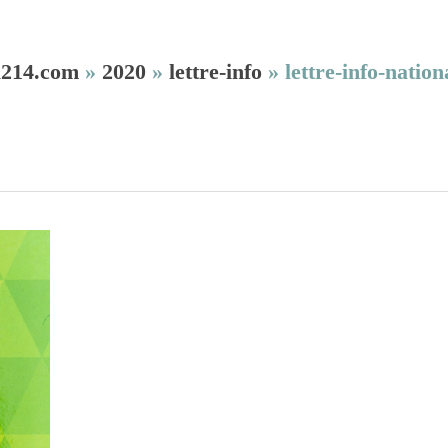
l214.com
»
2020
»
lettre-info
»
lettre-info-natio