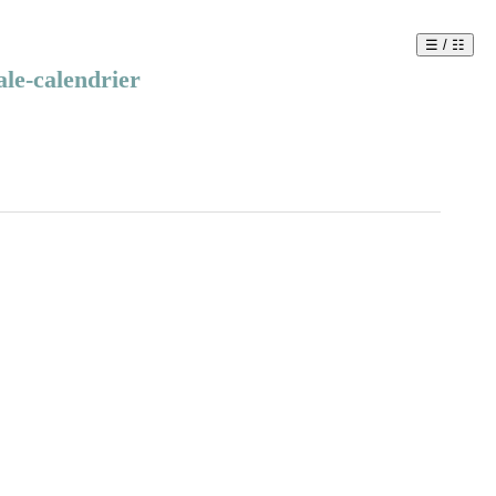
☰ / ☷
nale-calendrier