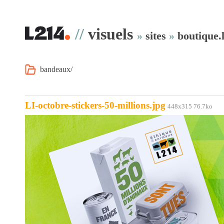
//
visuels
»
sites
»
boutique.
bandeaux/
LI-octobre-stickers-50-millions.jpg
448x315 76.7ko