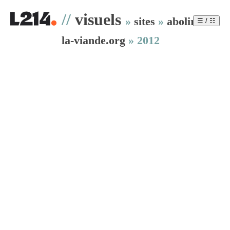
//
visuels
»
sites
»
abolir-
☰ / ☷
la-viande.org
»
2012