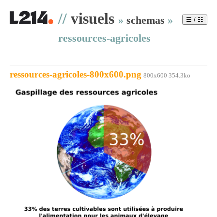
//
visuels
»
schemas
»
☰ / ☷
ressources-agricoles
ressources-agricoles-800x600.png
800x600 354.3ko