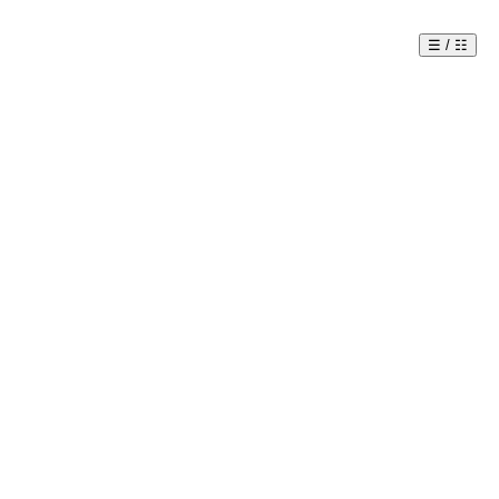
☰ / ☷