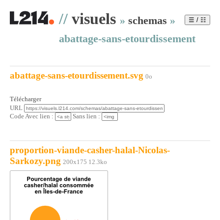
//
visuels
»
schemas
»
☰ / ☷
abattage-sans-etourdissement
abattage-sans-etourdissement.svg
0o
Télécharger
URL
Code Avec lien :
Sans lien :
proportion-viande-casher-halal-Nicolas-
Sarkozy.png
200x175 12.3ko