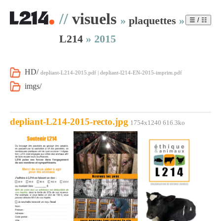
//
visuels
»
plaquettes
»
☰ / ☷
L214
»
2015
HD/
depliant-L214-2015.pdf | depliant-l214-EN-2015-imprim.pdf
imgs/
depliant-L214-2015-recto.jpg
1754x1240 616.3ko