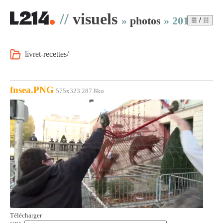
//
visuels
»
photos
»
2014
☰ / ☷
livret-recettes/
fnsea.PNG
575x323 287.8ko
Télécharger