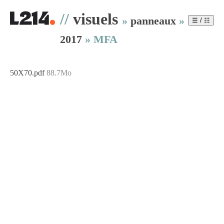
//
visuels
»
panneaux
»
☰ / ☷
2017
»
MFA
50X70.pdf
88.7Mo