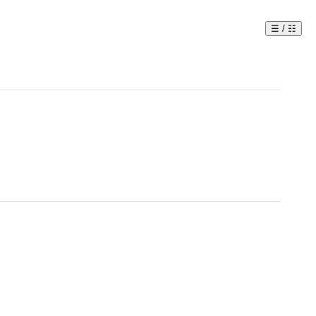
☰ / ☷