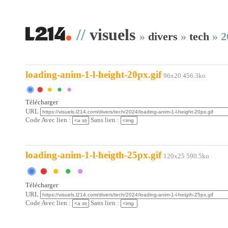
//
visuels
»
divers
»
tech
»
2
loading-anim-1-l-height-20px.gif
96x20 456.3ko
Télécharger
URL
Code Avec lien :
Sans lien :
loading-anim-1-l-heigth-25px.gif
120x25 590.5ko
Télécharger
URL
Code Avec lien :
Sans lien :