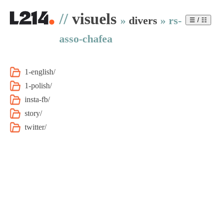
//
visuels
»
divers
»
rs-
☰ / ☷
asso-chafea
1-english/
1-polish/
insta-fb/
story/
twitter/