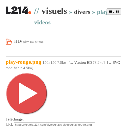
//
visuels
»
divers
»
plays-
☰ / ☷
videos
HD/
play-rouge.png
play-rouge.png
150x150 7.8ko
[
→ Version HD
78.2ko
] [
→ SVG
modifiable
4.5ko
]
Télécharger
URL