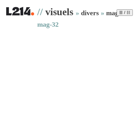
//
visuels
»
divers
»
mag
»
☰ / ☷
mag-32