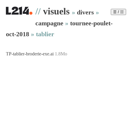
//
visuels
»
divers
»
☰ / ☷
campagne
»
tournee-poulet-
oct-2018
»
tablier
TP-tablier-broderie-exe.ai
1.8Mo