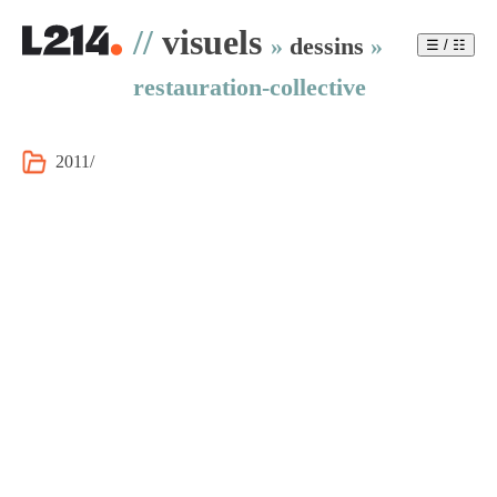
//
visuels
»
dessins
»
☰ / ☷
restauration-collective
2011/