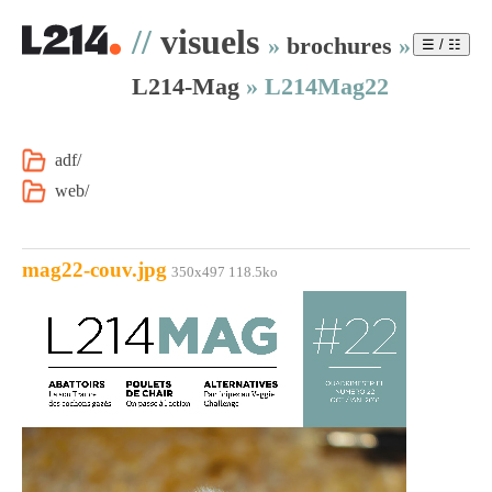
//
visuels
»
brochures
»
☰ / ☷
L214-Mag
»
L214Mag22
adf/
web/
mag22-couv.jpg
350x497 118.5ko