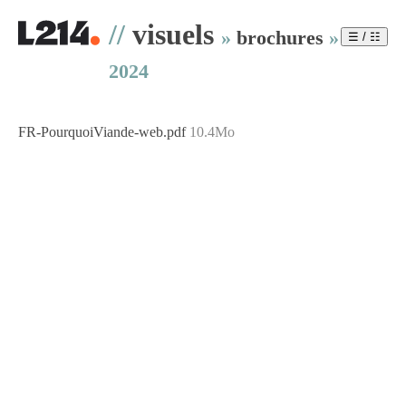
//
visuels
»
brochures
»
☰ / ☷
2024
FR-PourquoiViande-web.pdf
10.4Mo