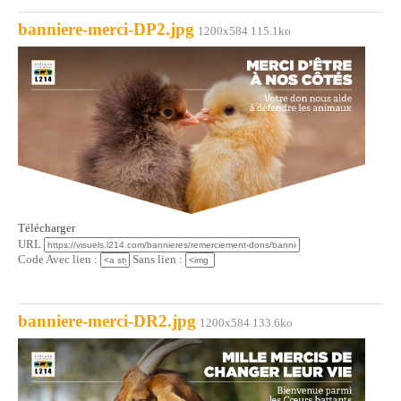
banniere-merci-DP2.jpg
1200x584 115.1ko
Télécharger
URL
Code Avec lien :
Sans lien :
banniere-merci-DR2.jpg
1200x584 133.6ko