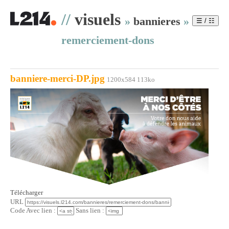
//
visuels
»
bannieres
»
☰ / ☷
remerciement-dons
banniere-merci-DP.jpg
1200x584 113ko
Télécharger
URL
Code Avec lien :
Sans lien :