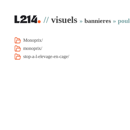
//
visuels
»
bannieres
»
poul
Monoprix/
monoprix/
stop-a-l-elevage-en-cage/