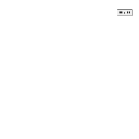
☰ / ☷