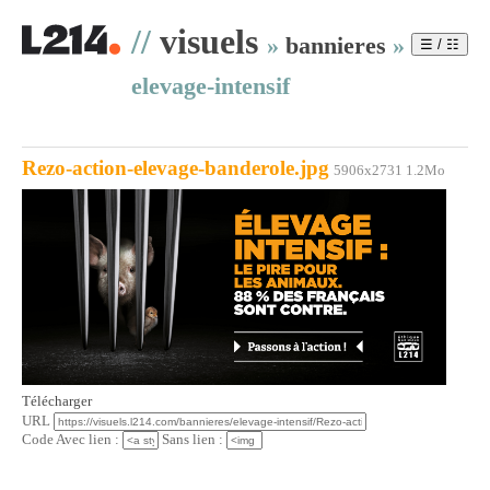
//
visuels
»
bannieres
»
☰ / ☷
elevage-intensif
Rezo-action-elevage-banderole.jpg
5906x2731 1.2Mo
Télécharger
URL
Code Avec lien :
Sans lien :