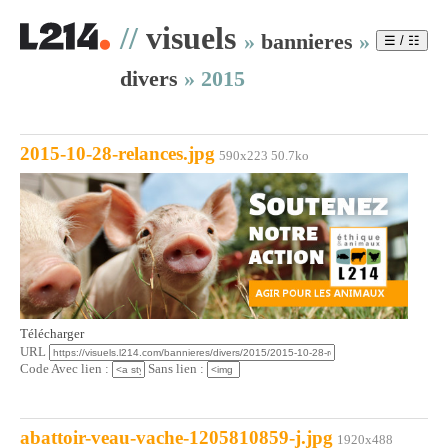
//
visuels
»
bannieres
»
☰ / ☷
divers
»
2015
2015-10-28-relances.jpg
590x223 50.7ko
Télécharger
URL
Code Avec lien :
Sans lien :
abattoir-veau-vache-1205810859-j.jpg
1920x488