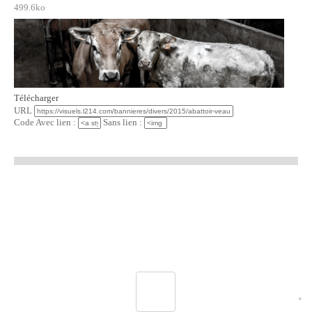
499.6ko
Télécharger
URL
Code Avec lien :
Sans lien :
•