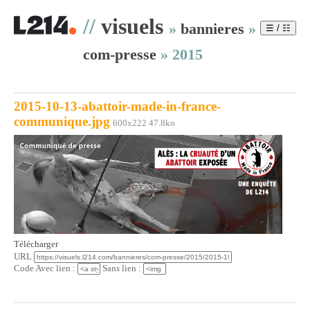
//
visuels
»
bannieres
»
☰ / ☷
com-presse
»
2015
2015-10-13-abattoir-made-in-france-
communique.jpg
600x222 47.8ko
Télécharger
URL
Code Avec lien :
Sans lien :