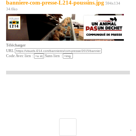
banniere-com-presse-L214-poussins.jpg
594x134
34.6ko
Télécharger
URL
Code Avec lien :
Sans lien :
•