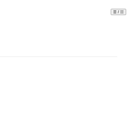
☰ / ☷