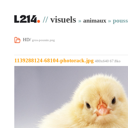
//
visuels
»
animaux
»
pouss
HD/
gros-poussin.png
1139288124-68104-photorack.jpg
480x640 67.8ko