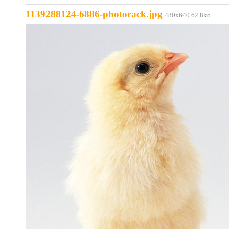
1139288124-6886-photorack.jpg
480x640 62.8ko