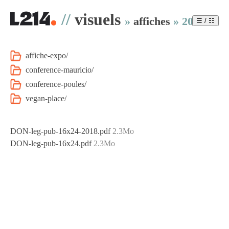
//
visuels
»
affiches
»
2018
☰ / ☷
affiche-expo/
conference-mauricio/
conference-poules/
vegan-place/
DON-leg-pub-16x24-2018.pdf
2.3Mo
DON-leg-pub-16x24.pdf
2.3Mo