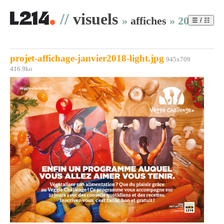
//
visuels
»
affiches
»
2017
☰ / ☷
projet-affichage-janvier2018-light.jpg
945x709
416.9ko