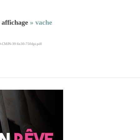
»
affichage
»
vache
HD-CMJN-39.6x30-750dpi.pdf