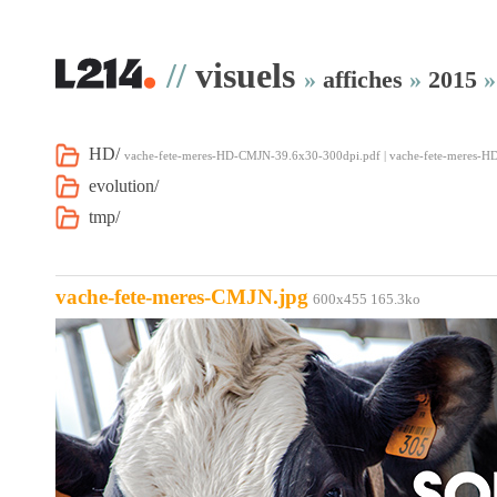
//
visuels
»
affiches
»
2015
HD/
vache-fete-meres-HD-CMJN-39.6x30-300dpi.pdf | vache-fete-meres-
evolution/
tmp/
vache-fete-meres-CMJN.jpg
600x455 165.3ko