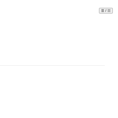
☰ / ☷