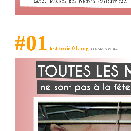
#01
test-truie-01.png
800x565 539.3ko