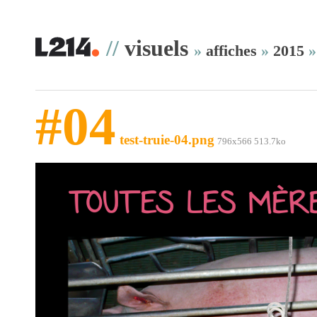
//
visuels
»
affiches
»
2015
#04
test-truie-04.png
796x566 513.7ko