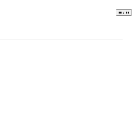
☰ / ☷