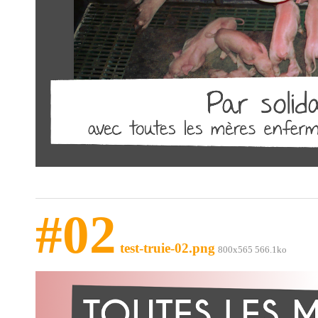
#02
test-truie-02.png
800x565 566.1ko